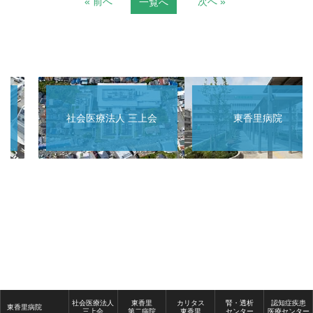
« 前へ
次へ »
一覧へ
社会医療法人 三上会
東香里病院
社会医療法人
東香里
カリタス
腎・透析
認知症疾患
東香里病院
三上会
第二病院
東香里
センター
医療センター